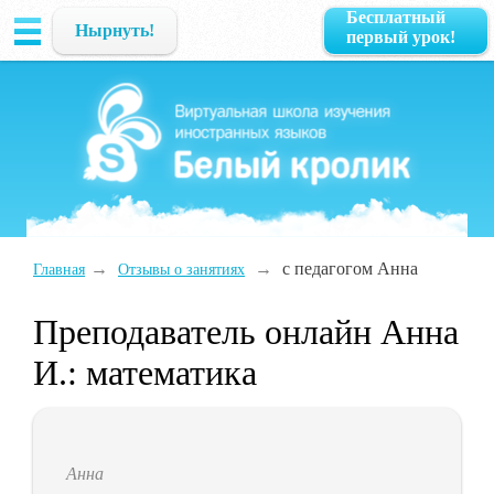
Бесплатный
Нырнуть!
первый урок!
→
→
с педагогом Анна
Главная
Отзывы о занятиях
Преподаватель онлайн Анна
И.: математика
Анна