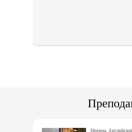
Препода
Нненна. Английски