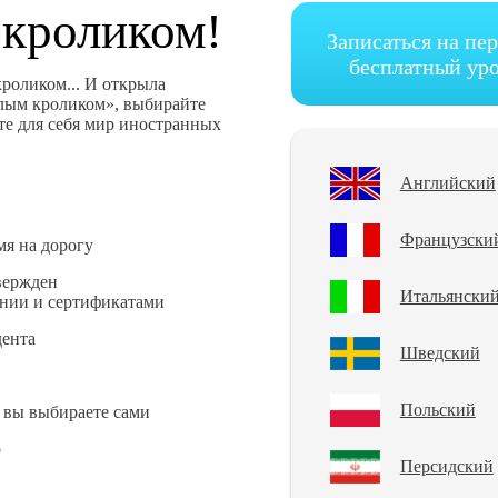
 кроликом!
Записаться на пе
бесплатный ур
кроликом... И открыла
лым кроликом», выбирайте
те для себя мир иностранных
Английский
Французски
мя на дорогу
вержден
Итальянски
нии и сертификатами
дента
Шведский
Польский
 вы выбираете сами
о
Персидский