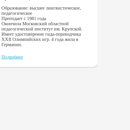
Образование: высшее лингвистическое,
педагогическое
Преподает с 1981 года
Окончила Московский областной
педагогический институт им. Крупской.
Имеет удостоверение гида-переводчика
XXII Олимпийских игр. 4 года жила в
Германии.
teach
Подробнее
I lov
also
Под