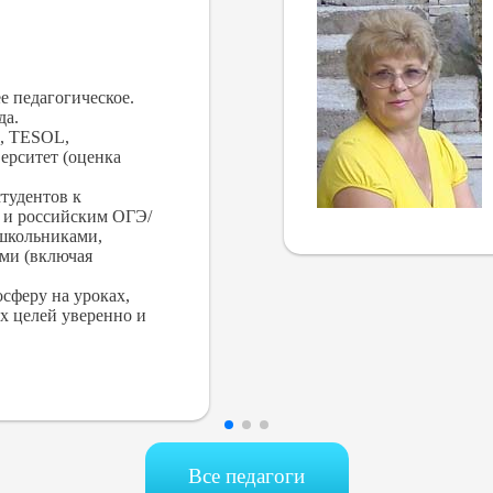
е педагогическое.
да.
, TESOL,
ерситет (оценка
тудентов к
 и российским ОГЭ/
 школьниками,
ми (включая
сферу на уроках,
х целей уверенно и
Все педагоги