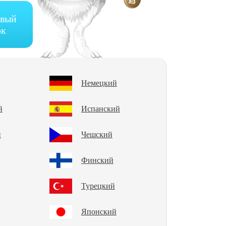
рвый
ок
Немецкий
й
Испанский
й
Чешский
Финский
Турецкий
Японский