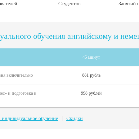
вателей
Студентов
Занятий 
уального обучения английскому и немец
45 минут
вня включительно
881 рубль
ес» и подготовка к
998 рублей
а индивидуальное обучение
Скидки