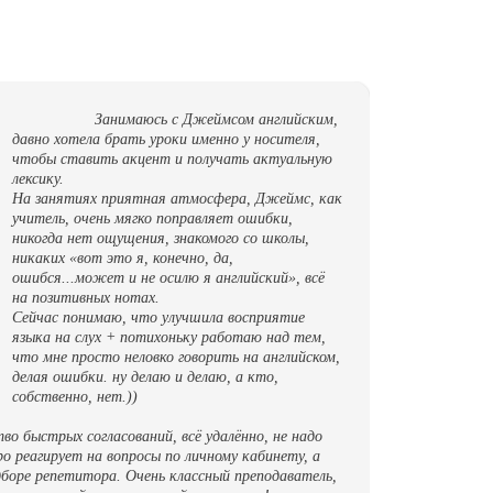
Занимаюсь с Джеймсом английским,
давно хотела брать уроки именно у носителя,
чтобы ставить акцент и получать актуальную
лексику.
На занятиях приятная атмосфера, Джеймс, как
учитель, очень мягко поправляет ошибки,
никогда нет ощущения, знакомого со школы,
никаких «вот это я, конечно, да,
ошибся...может и не осилю я английский», всё
В послед
на позитивных нотах.
результа
Сейчас понимаю, что улучшила восприятие
только с
языка на слух + потихоньку работаю над тем,
раньше), 
что мне просто неловко говорить на английском,
немецком
делая ошибки. ну делаю и делаю, а кто,
прорыв в
собственно, нет.))
преподав
помогает
о быстрых согласований, всё удалённо, не надо
о реагирует на вопросы по личному кабинету, а
Спасибо 
боре репетитора. Очень классный преподаватель,
учеников!