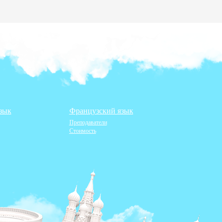
зык
Французский язык
Преподаватели
Стоимость