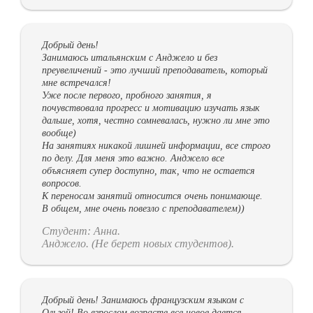
Добрый день!
Занимаюсь итальянским с Анджело и без
преувеличений - это лучший преподаватель, который
мне встречался!
Уже после первого, пробного занятия, я
почувствовала прогресс и мотивацию изучать язык
дальше, хотя, честно сомневалась, нужно ли мне это
вообще)
На занятиях никакой лишней информации, все строго
по делу. Для меня это важно. Анджело все
объясняет супер доступно, так, что не остается
вопросов.
К переносам занятий относится очень понимающе.
В общем, мне очень повезло с преподавателем))
Студент: Анна.
Анджело. (Не берет новых студентов).
Добрый день! Занимаюсь французским языком с
Ольгой! Во взрослом возрасте все новое дается