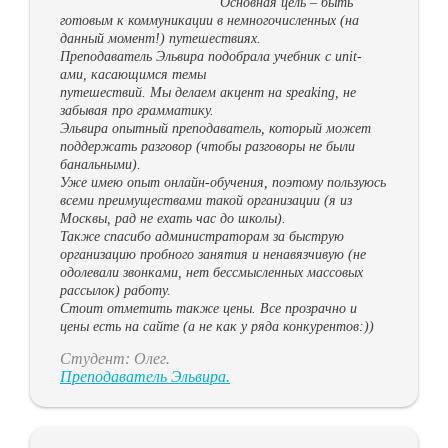
Основная цель – быть
готовым к коммуникации в немногочисленных (на
данный момент!) путешествиях.
Преподаватель Эльвира подобрала учебник с unit-
ами, касающимся темы
путешествий. Мы делаем акцент на speaking, не
забывая про грамматику.
Эльвира опытный преподаватель, который может
поддержать разговор (чтобы разговоры не были
банальными).
Уже имею опыт онлайн-обучения, поэтому пользуюсь
всеми преимуществами такой организации (я из
Москвы, рад не ехать час до школы).
Также спасибо администраторам за быструю
организацию пробного занятия и ненавязчивую (не
одолевали звонками, нет бессмысленных массовых
рассылок) работу.
Стоит отметить также цены. Все прозрачно и
цены есть на сайте (а не как у ряда конкурентов:))
Студент: Олег.
Преподаватель Эльвира.