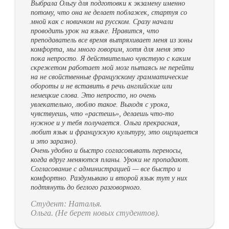
Выбрала Ольгу для подготовки к экзамену именно
потому, что она не делает поблажек, стартуя со
мной как с новичком на русском. Сразу начали
проводить урок на языке. Нравится, что
преподаватель все время вытряхивает меня из зоны
комфорта, мы много говорим, хотя для меня это
пока непросто. Я действительно чувствую с каким
скрежетом работает мой мозг пытаясь не перейти
на не свойственные французскому грамматические
обороты и не вставить в речь английские или
немецкие слова. Это непросто, но очень
увлекательно, люблю такое. Выходя с урока,
чувствуешь, что «растешь», делаешь что-то
нужное и у тебя получается. Ольга прекрасная,
любит язык и французскую культуру, это ощущается
и это заразно).
Очень удобно и быстро согласовывать переносы,
когда вдруг меняются планы. Уроки не пропадают.
Согласование с администрацией — все быстро и
комфортно. Раздумываю и второй язык тут у них
подтянуть до беглого разговорного.
Студент: Наталья.
Ольга. (Не берет новых студентов).