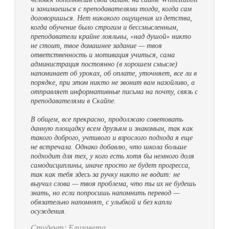
и занимаешься с преподавателями тогда, когда сам
договоришься. Нет никакого ощущения из детства,
когда обучение было строгим и бессмысленным,
преподаватели крайне лояльны, «над душой» никто
не стоит, твое домашнее задание — твоя
ответственность и мотивация учиться, сама
администрация постоянно (в хорошем смысле)
напоминает об уроках, об оплате, уточняет, все ли в
порядке, при этом никто не звонит вам назойливо, а
отправляет информативные письма на почту, связь с
преподавателями в Скайпе.
В общем, все прекрасно, продолжаю советовать
данную площадку всем друзьям и знакомым, так как
такого доброго, учтивого и взрослого подхода я еще
не встречала. Однако добавлю, что школа больше
подходит для тех, у кого есть хотя бы немного доля
самодисциплины, иначе просто не будет прогресса,
так как тебя здесь за ручку никто не водит: не
выучил слова — твоя проблема, что ты их не будешь
знать, но если попросишь напомнить перевод —
обязательно напомнят, с улыбкой и без капли
осуждения.
Студент: Елизавета.