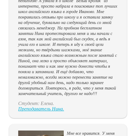
педагогом! А узнала я о школе "Белый кролик" из
интернета, просто набрала в поисковике топ лучших
школ английского языка в городе Иваново. Мне
понравились отзывы про школу и я оставила заявку
на обучение, буквально на следующий день со мной
связалась менеджер. На пробном бесплатном
занятии Нина протестировала меня и мы начали с
азов, так как мой английский был скуден, а ведь я
учила его в школе. И теперь я иду к своей цели
мелкими, но твёрдыми шажками, моё знание
английского языка стало возможным после занятий с
Ниной, она легко и просто объясняет материал,
понимает что и как мне нужно донести чтобы я
поняла и запомнила. И ещё добавлю, что
немаловажно, всегда можно перенести занятие на
другой удобный нам день, надо только заранее
договориться. Повторюсь, я рада, что у меня такой
замечательный учитель, другого не надо!!!
Студент: Елена.
Преподаватель Нина.
Мне все нравится. У меня