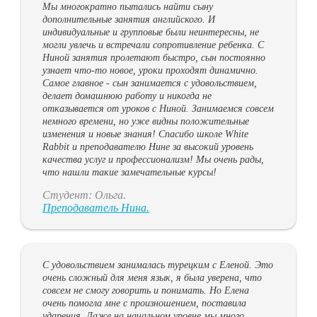
Мы многократно пытались найти сыну
дополнительные занятия английского. И
индивидуальные и групповые были неинтересны, не
могли увлечь и встречали сопротивление ребенка. С
Ниной занятия пролетают быстро, сын постоянно
узнает что-то новое, уроки проходят динамично.
Самое главное - сын занимается с удовольствием,
делает домашнюю работу и никогда не
отказывается от уроков с Ниной. Занимаемся совсем
немного времени, но уже видны положительные
изменения и новые знания! Спасибо школе White
Rabbit и преподавателю Нине за высокий уровень
качества услуг и профессионализм! Мы очень рады,
что нашли такие замечательные курсы!
Студент: Ольга.
Преподаватель Нина.
С удовольствием занималась турецким с Еленой. Это
очень сложный для меня язык, я была уверена, что
совсем не смогу говорить и понимать. Но Елена
очень помогла мне с произношением, поставила
ударения. Даже на начальном уровне мы много