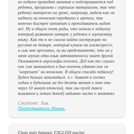
но педагог проводит занятия и подстраивается под
ребенка, программа с хорошим материалом, так что
ребенку интересно на уроке, например, видела как он
надписи на японском передвигал к цветам, так
конечно быстрее запомнит и преподаватель видит
всё. Ну в общем очень рады, что попали к педагогу
который развивает интерес у ребенка к изучаемому
языку. Как-то я не смогла найти инструкцию на
русском на товаре, который купила на алиэкспрессе,
а сын мне прочитал, ну вы представляете, что он у
меня изучая один язык автоматически знает другой.
Оказывается иероглифы похожи. Дед как-то слушал
как сын занимается и был ооочень удивлен как он
"шпрехает" на японском. В общем спасибо педагогу!
Будем дальше заниматься. п.с. бывает в гостях
сидим и будильник на без десяти звенит о том что
через 10 минут японский, так мы пулей такси
вызываем и летим домой) забываю часто о занятиях.
Студент: Лия.
Преподаватель Ирина.
Elena realy fantastic ENGLISH teacher.