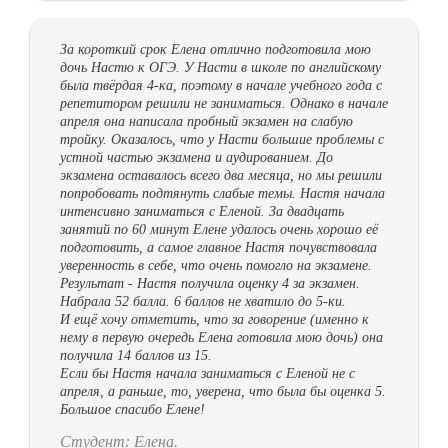
За короткий срок Елена отлично подготовила мою
дочь Настю к ОГЭ. У Насти в школе по английскому
была твёрдая 4-ка, поэтому в начале учебного года с
репетитором решили не заниматься. Однако в начале
апреля она написала пробный экзамен на слабую
тройку. Оказалось, что у Насти большие проблемы с
устной частью экзамена и аудированием. До
экзамена оставалось всего два месяца, но мы решили
попробовать подтянуть слабые темы. Настя начала
интенсивно заниматься с Еленой. За двадцать
занятий по 60 минут Елене удалось очень хорошо её
подготовить, а самое главное Настя почувствовала
уверенность в себе, что очень помогло на экзамене.
Результат - Настя получила оценку 4 за экзамен.
Набрала 52 балла. 6 баллов не хватило до 5-ки.
И ещё хочу отметить, что за говорение (именно к
нему в первую очередь Елена готовила мою дочь) она
получила 14 баллов из 15.
Если бы Настя начала заниматься с Еленой не с
апреля, а раньше, то, уверена, что была бы оценка 5.
Большое спасибо Елене!
Студент: Елена.